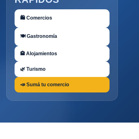
🛍 Comercios
🍽 Gastronomía
🏨 Alojamientos
🌿 Turismo
📣 Sumá tu comercio