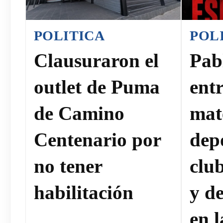
POLITICA
POL
Clausuraron el
Pab
outlet de Puma
ent
de Camino
mat
Centenario por
dep
no tener
clu
habilitación
y de
en 