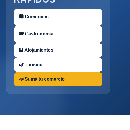
🛍 Comercios
🍽 Gastronomía
🏨 Alojamientos
🌿 Turismo
📣 Sumá tu comercio