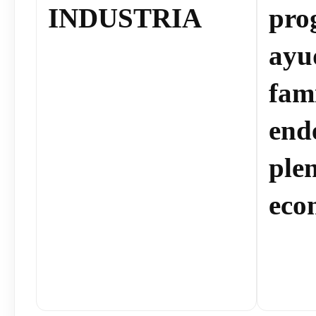
INDUSTRIA
pro
ayu
fami
end
plen
eco