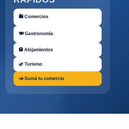
🛍 Comercios
🍽 Gastronomía
🏨 Alojamientos
🌿 Turismo
📣 Sumá tu comercio