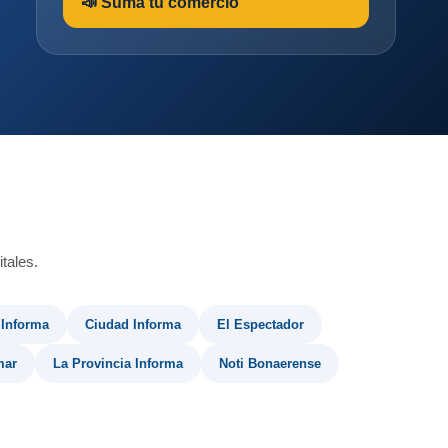
📣 Sumá tu comercio
tales.
 Informa
Ciudad Informa
El Espectador
mar
La Provincia Informa
Noti Bonaerense