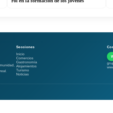
rol en la formación de los jóvenes
Secciones
Co
Inicio
Comercios
Gastronomía
gru
comunidad,
Alojamientos
www
Turismo
real.
Noticias