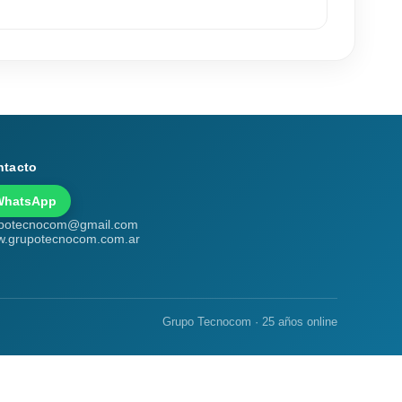
ntacto
WhatsApp
potecnocom@gmail.com
.grupotecnocom.com.ar
Grupo Tecnocom · 25 años online