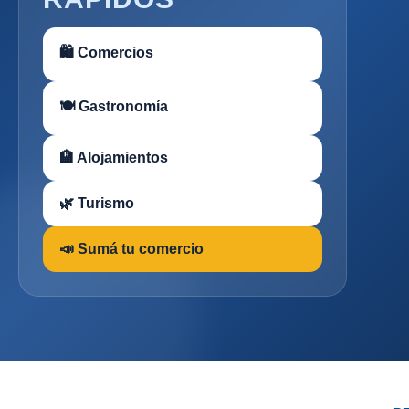
🛍 Comercios
🍽 Gastronomía
🏨 Alojamientos
🌿 Turismo
📣 Sumá tu comercio