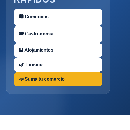
🛍 Comercios
🍽 Gastronomía
🏨 Alojamientos
🌿 Turismo
📣 Sumá tu comercio