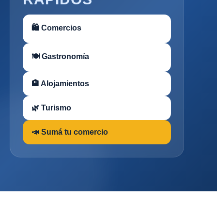
🛍 Comercios
🍽 Gastronomía
🏨 Alojamientos
🌿 Turismo
📣 Sumá tu comercio