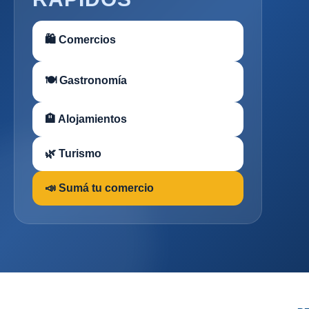
🛍 Comercios
🍽 Gastronomía
🏨 Alojamientos
🌿 Turismo
📣 Sumá tu comercio