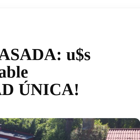
SADA: u$s
able
D ÚNICA!