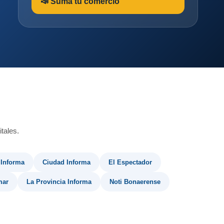
📣 Sumá tu comercio
tales.
 Informa
Ciudad Informa
El Espectador
mar
La Provincia Informa
Noti Bonaerense