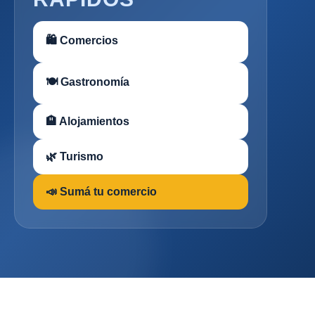
🛍 Comercios
🍽 Gastronomía
🏨 Alojamientos
🌿 Turismo
📣 Sumá tu comercio