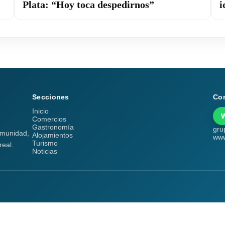
Plata: “Hoy toca despedirnos”
i
Secciones
Co
Inicio
Comercios
Gastronomía
gru
comunidad,
Alojamientos
www
Turismo
real.
Noticias