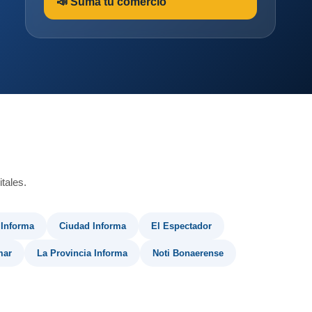
📣 Sumá tu comercio
tales.
 Informa
Ciudad Informa
El Espectador
mar
La Provincia Informa
Noti Bonaerense