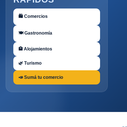
🛍 Comercios
🍽 Gastronomía
🏨 Alojamientos
🌿 Turismo
📣 Sumá tu comercio