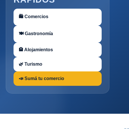
🛍 Comercios
🍽 Gastronomía
🏨 Alojamientos
🌿 Turismo
📣 Sumá tu comercio