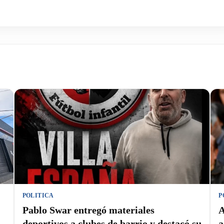
POLITICA
P
Pablo Swar entregó materiales
A
deportivos a clubes de barrio y destacó su
a