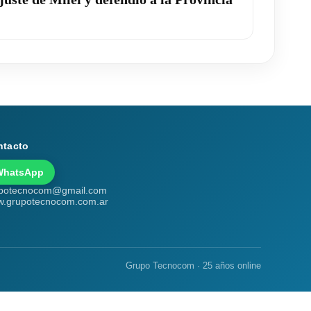
ntacto
WhatsApp
potecnocom@gmail.com
.grupotecnocom.com.ar
Grupo Tecnocom · 25 años online