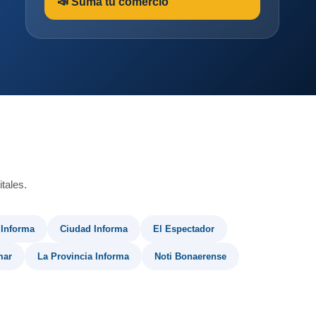
📣 Sumá tu comercio
tales.
 Informa
Ciudad Informa
El Espectador
mar
La Provincia Informa
Noti Bonaerense