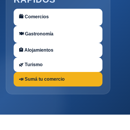
🛍 Comercios
🍽 Gastronomía
🏨 Alojamientos
🌿 Turismo
📣 Sumá tu comercio