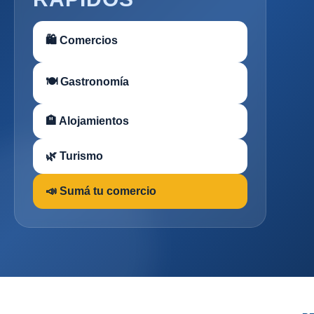
🛍 Comercios
🍽 Gastronomía
🏨 Alojamientos
🌿 Turismo
📣 Sumá tu comercio