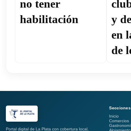
no tener
clu
habilitación
y de
en 
de l
Secciones
Inicio
Comercios
Gastronom
Portal digital de La Plata con cobertura local,
Alojamiento