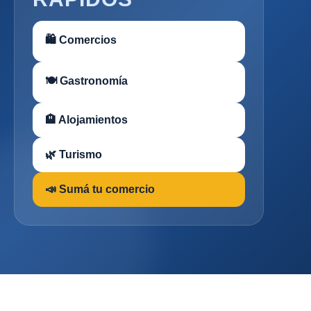
🛍 Comercios
🍽 Gastronomía
🏨 Alojamientos
🌿 Turismo
📣 Sumá tu comercio