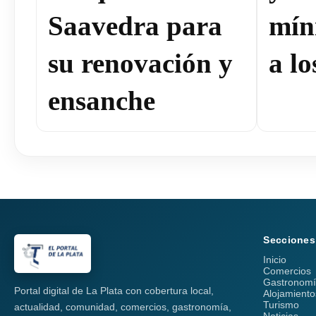
Saavedra para
mín
su renovación y
a lo
ensanche
Secciones
Inicio
Comercios
Gastronom
Portal digital de La Plata con cobertura local,
Alojamiento
Turismo
actualidad, comunidad, comercios, gastronomía,