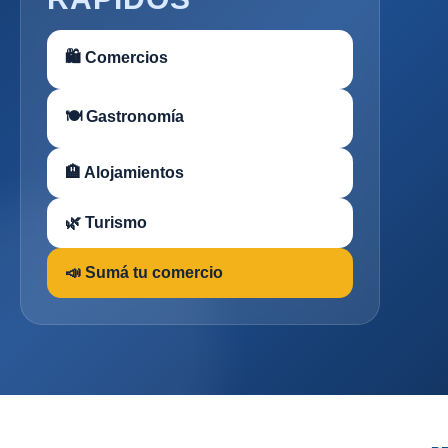
🛍 Comercios
🍽 Gastronomía
🏨 Alojamientos
🌿 Turismo
📣 Sumá tu comercio