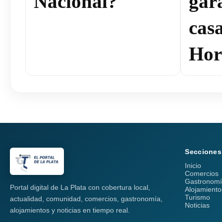
Nacional?
gar
cas
Hor
Secciones
Inicio
Comercios
Gastronom
Portal digital de La Plata con cobertura local,
Alojamiento
Turismo
actualidad, comunidad, comercios, gastronomía,
Noticias
alojamientos y noticias en tiempo real.