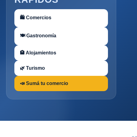
🛍 Comercios
🍽 Gastronomía
🏨 Alojamientos
🌿 Turismo
📣 Sumá tu comercio