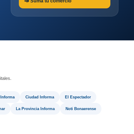
📣 Sumá tu comercio
tales.
 Informa
Ciudad Informa
El Espectador
mar
La Provincia Informa
Noti Bonaerense