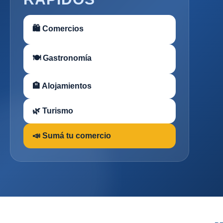
🛍 Comercios
🍽 Gastronomía
🏨 Alojamientos
🌿 Turismo
📣 Sumá tu comercio