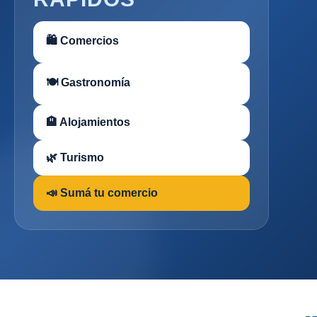
🛍 Comercios
🍽 Gastronomía
🏨 Alojamientos
🌿 Turismo
📣 Sumá tu comercio