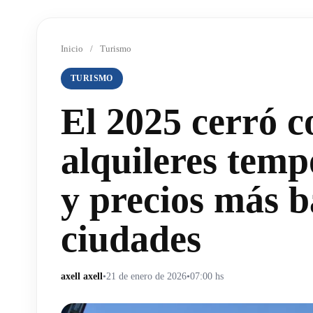
Inicio
/
Turismo
TURISMO
El 2025 cerró 
alquileres temp
y precios más b
ciudades
axell axell
•
21 de enero de 2026
•
07:00 hs