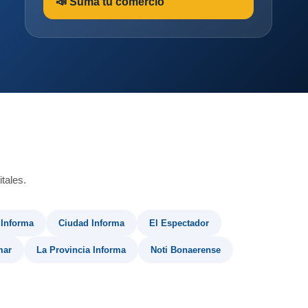
📣 Sumá tu comercio
tales.
 Informa
Ciudad Informa
El Espectador
mar
La Provincia Informa
Noti Bonaerense