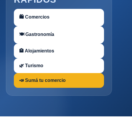
🛍 Comercios
🍽 Gastronomía
🏨 Alojamientos
🌿 Turismo
📣 Sumá tu comercio