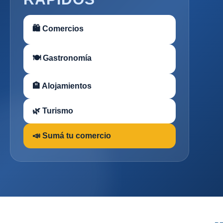
🛍 Comercios
🍽 Gastronomía
🏨 Alojamientos
🌿 Turismo
📣 Sumá tu comercio