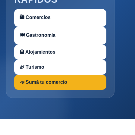
🛍 Comercios
🍽 Gastronomía
🏨 Alojamientos
🌿 Turismo
📣 Sumá tu comercio