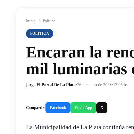
Inicio
/
Politica
POLITICA
Encaran la reno
mil luminarias 
jorge El Portal De La Plata
•
26 de enero de 2023
•
12:05 hs
Compartir:
Facebook
WhatsApp
X
La Municipalidad de La Plata continúa re