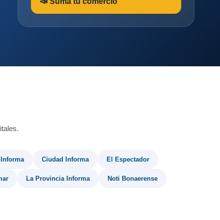
📣 Sumá tu comercio
tales.
 Informa
Ciudad Informa
El Espectador
mar
La Provincia Informa
Noti Bonaerense