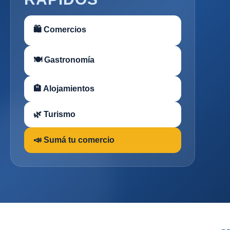
🛍 Comercios
🍽 Gastronomía
🏨 Alojamientos
🌿 Turismo
📣 Sumá tu comercio