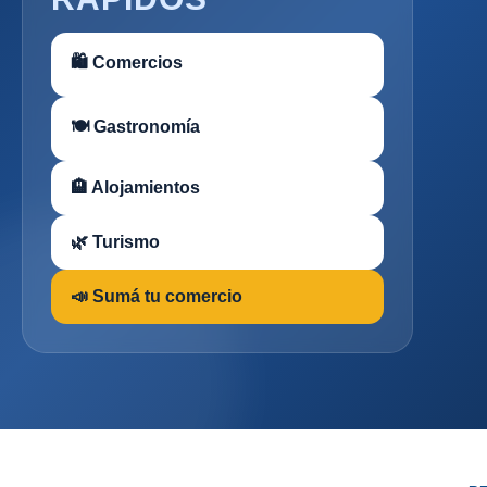
🛍 Comercios
🍽 Gastronomía
🏨 Alojamientos
🌿 Turismo
📣 Sumá tu comercio