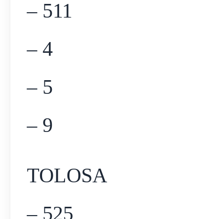
– 511
– 4
– 5
– 9
TOLOSA
– 525