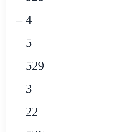
– 4
– 5
– 529
– 3
– 22