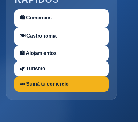
🛍 Comercios
🍽 Gastronomía
🏨 Alojamientos
🌿 Turismo
📣 Sumá tu comercio