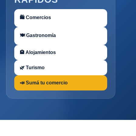
🛍 Comercios
🍽 Gastronomía
🏨 Alojamientos
🌿 Turismo
📣 Sumá tu comercio