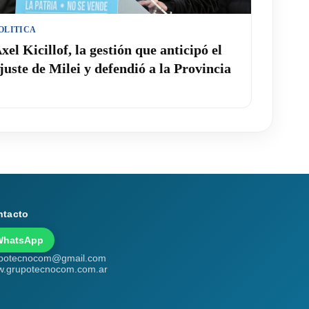
OLITICA
xel Kicillof, la gestión que anticipó el
juste de Milei y defendió a la Provincia
ntacto
WhatsApp
potecnocom@gmail.com
.grupotecnocom.com.ar