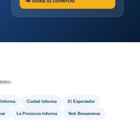
📣 Sumá tu comercio
tales.
 Informa
Ciudad Informa
El Espectador
mar
La Provincia Informa
Noti Bonaerense