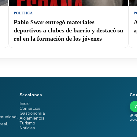
POLITICA
P
Pablo Swar entregó materiales
A
deportivos a clubes de barrio y destacó su
a
rol en la formación de los jóvenes
Secciones
Co
Inicio
Comercios
Gastronomía
gru
comunidad,
Alojamientos
www
Turismo
real.
Noticias