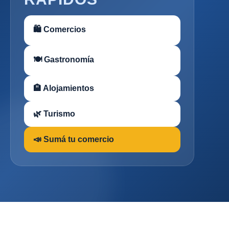
🛍 Comercios
🍽 Gastronomía
🏨 Alojamientos
🌿 Turismo
📣 Sumá tu comercio