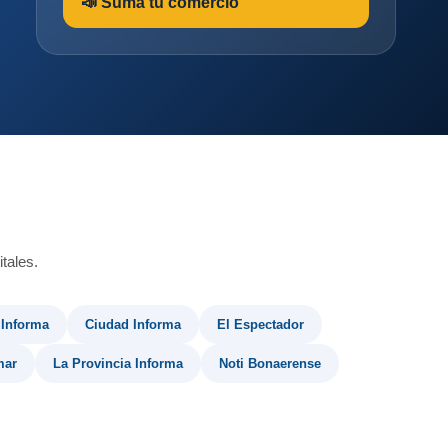
📣 Sumá tu comercio
tales.
 Informa
Ciudad Informa
El Espectador
mar
La Provincia Informa
Noti Bonaerense