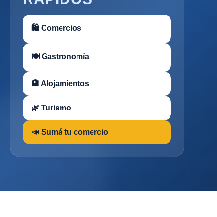
🛍 Comercios
🍽 Gastronomía
🏨 Alojamientos
🌿 Turismo
📣 Sumá tu comercio