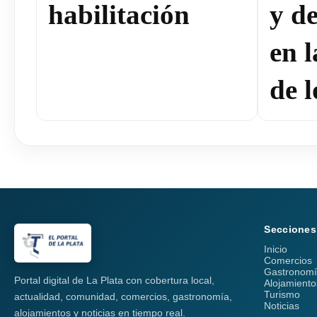
habilitación
y de
en 
de l
Secciones
Inicio
Comercios
Gastronom
Portal digital de La Plata con cobertura local,
Alojamiento
Turismo
actualidad, comunidad, comercios, gastronomía,
Noticias
alojamientos y noticias en tiempo real.