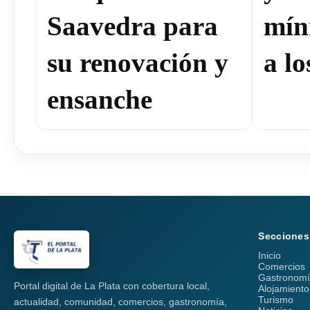
Saavedra para
mín
su renovación y
a lo
ensanche
Secciones
Inicio
Comercios
Gastronom
Portal digital de La Plata con cobertura local,
Alojamiento
Turismo
actualidad, comunidad, comercios, gastronomía,