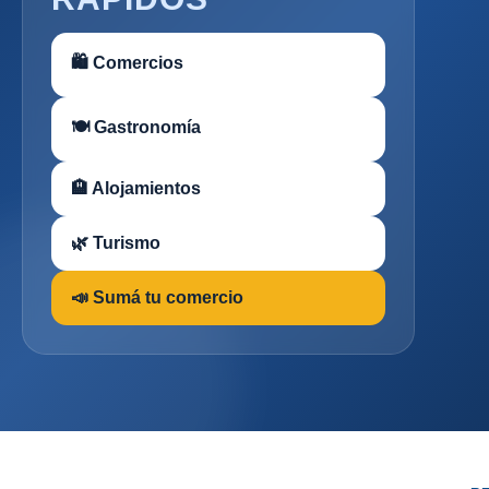
🛍 Comercios
🍽 Gastronomía
🏨 Alojamientos
🌿 Turismo
📣 Sumá tu comercio