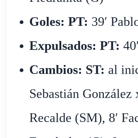
Goles: PT:
39′ Pabl
Expulsados: PT:
40′
Cambios: ST:
al in
Sebastián González 
Recalde (SM), 8′ Fa