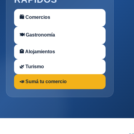
🛍 Comercios
🍽 Gastronomía
🏨 Alojamientos
🌿 Turismo
📣 Sumá tu comercio