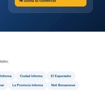
📣 Sumá tu comercio
tales.
 Informa
Ciudad Informa
El Espectador
mar
La Provincia Informa
Noti Bonaerense