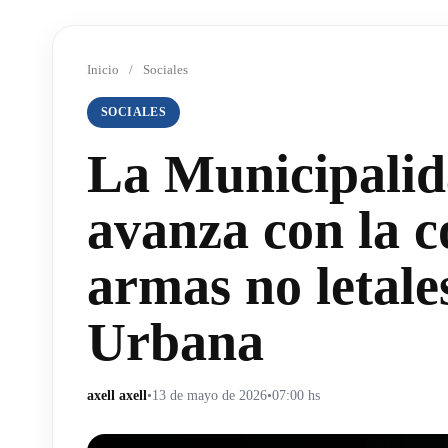
Inicio
/
Sociales
SOCIALES
La Municipalid
avanza con la 
armas no letale
Urbana
axell axell
•
13 de mayo de 2026
•
07:00 hs