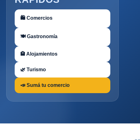
🛍 Comercios
🍽 Gastronomía
🏨 Alojamientos
🌿 Turismo
📣 Sumá tu comercio