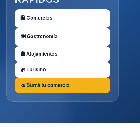
🛍 Comercios
🍽 Gastronomía
🏨 Alojamientos
🌿 Turismo
📣 Sumá tu comercio