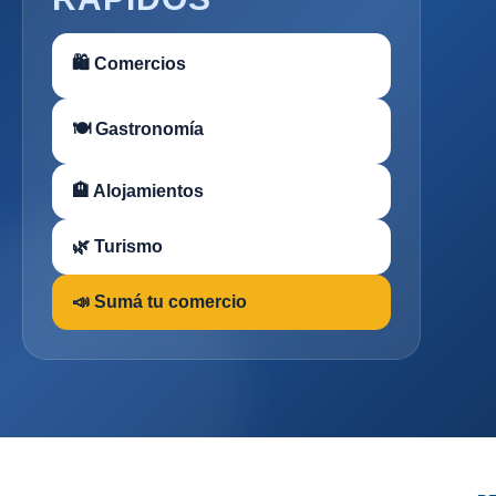
🛍 Comercios
🍽 Gastronomía
🏨 Alojamientos
🌿 Turismo
📣 Sumá tu comercio