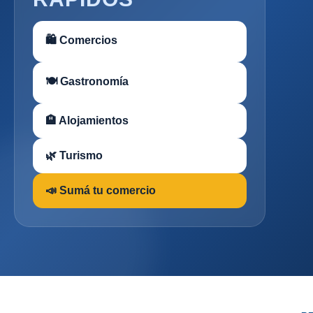
🛍 Comercios
🍽 Gastronomía
🏨 Alojamientos
🌿 Turismo
📣 Sumá tu comercio