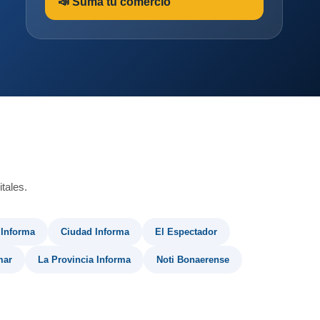
📣 Sumá tu comercio
tales.
 Informa
Ciudad Informa
El Espectador
mar
La Provincia Informa
Noti Bonaerense