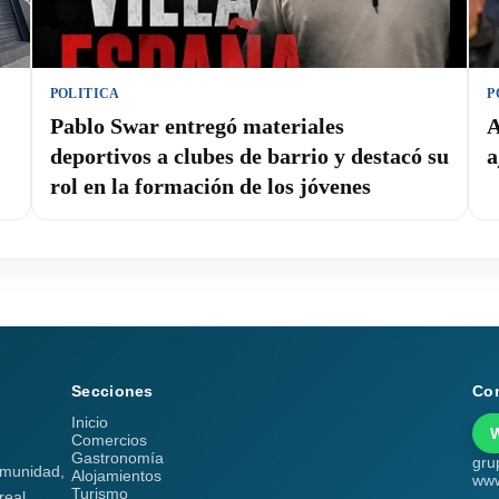
POLITICA
P
Pablo Swar entregó materiales
A
deportivos a clubes de barrio y destacó su
a
rol en la formación de los jóvenes
Secciones
Co
Inicio
Comercios
Gastronomía
gru
comunidad,
Alojamientos
www
Turismo
real.