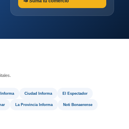
📣 Sumá tu comercio
tales.
 Informa
Ciudad Informa
El Espectador
mar
La Provincia Informa
Noti Bonaerense