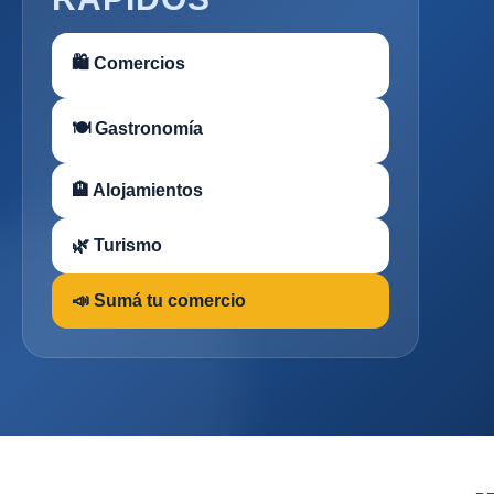
🛍 Comercios
🍽 Gastronomía
🏨 Alojamientos
🌿 Turismo
📣 Sumá tu comercio