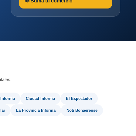
📣 Sumá tu comercio
tales.
 Informa
Ciudad Informa
El Espectador
mar
La Provincia Informa
Noti Bonaerense