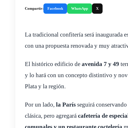
Compartir:
Facebook
WhatsApp
X
La tradicional confitería será inaugurada es
con una propuesta renovada y muy atracti
El histórico edificio de
avenida 7 y 49
ter
y lo hará con un concepto distintivo y no
Plata y la región.
Por un lado,
la París
seguirá conservando s
clásica, pero agregará
cafetería de especia
comunales y un restaurante coctelería
mu