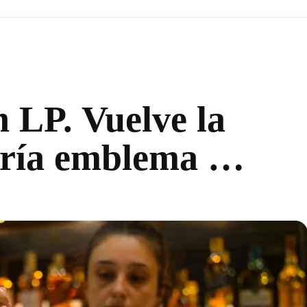
n LP. Vuelve la
tería emblema …