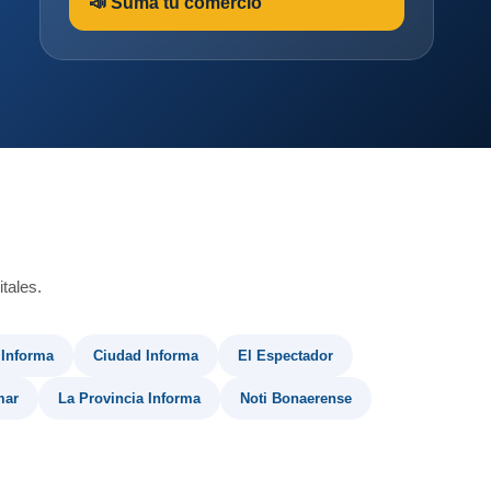
📣 Sumá tu comercio
tales.
 Informa
Ciudad Informa
El Espectador
mar
La Provincia Informa
Noti Bonaerense