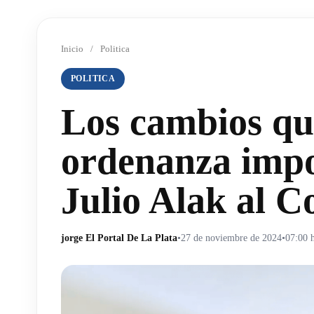
Inicio
/
Politica
POLITICA
Los cambios que
ordenanza impo
Julio Alak al C
jorge El Portal De La Plata
•
27 de noviembre de 2024
•
07:00 