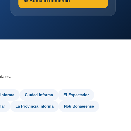
📣 Sumá tu comercio
tales.
 Informa
Ciudad Informa
El Espectador
mar
La Provincia Informa
Noti Bonaerense