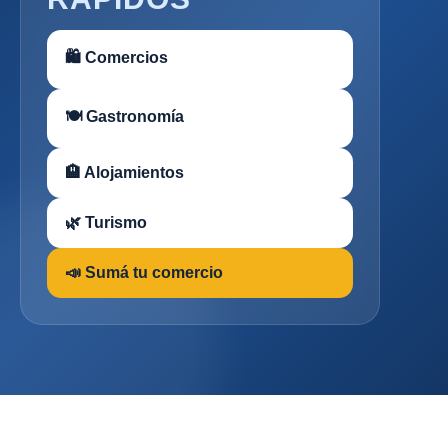
🛍 Comercios
🍽 Gastronomía
🏨 Alojamientos
🌿 Turismo
📣 Sumá tu comercio